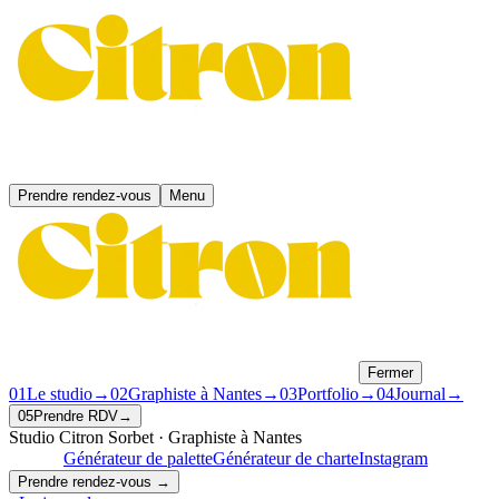
Prendre rendez-vous
Menu
Fermer
01
Le studio
→
02
Graphiste à Nantes
→
03
Portfolio
→
04
Journal
→
05
Prendre RDV
→
Studio Citron Sorbet · Graphiste à Nantes
gratuits !
Générateur de palette
Générateur de charte
Instagram
Prendre rendez-vous →