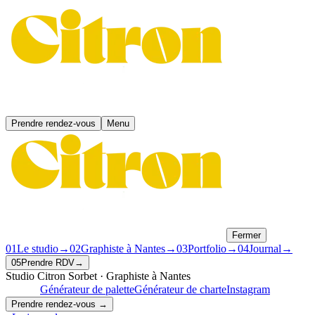
Prendre rendez-vous
Menu
Fermer
01
Le studio
→
02
Graphiste à Nantes
→
03
Portfolio
→
04
Journal
→
05
Prendre RDV
→
Studio Citron Sorbet · Graphiste à Nantes
gratuits !
Générateur de palette
Générateur de charte
Instagram
Prendre rendez-vous →