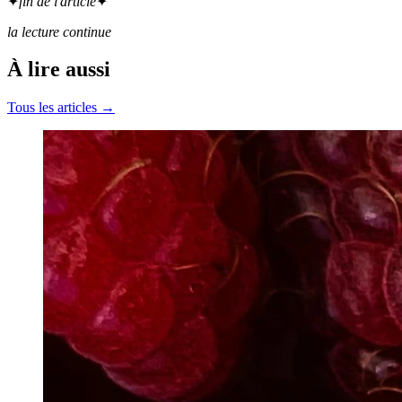
✦
fin de l'article
✦
la lecture continue
À lire aussi
Tous les articles →