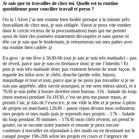
Je sais que tu travailles de chez toi. Quelle est ta routine
quotidienne pour concilier travail et perso ?
Ou la ! Alors j’ai une routine bien huilée presque à la minute près
(travaillant de chez moi, je suis obligée. Sinon je peux vite tomber
dans le cercle vicieux de la procrastination) mais qui me permet
aussi de faire des journées totalement découpées et sans queue ni
tête car je sais que le lendemain, je retournerais sur mes pattes avec
ma routine bien cadrée :p
En gros : je me lève à 5h30-6h (oui je sais je suis très matinale) – pas
de réveil, parce que je suis en freelance donc je me l’interdis ! Et
puis je suis très matinale donc pas vraiment besoin de toute façon. Je
regarde les infos avec le chéri, douche (petite robe, bijoux,
maquillage et tout et tout, parce que je ne peux pas travailler si je ne
suis pas apprêtée, allez savoir pourquoi, je me sens mieux ainsi), et à
7h30 je suis prête à bosser derrière mon bureau. 11h : balade du loup
(mon toutou) pendant 1h-1H30, c’est un peu ma pause repas, je
prends l’air, je fais de l’exercice, je me vide la tête et je pense à plein
de projets en marchant) 12h30 – pause repas devant mon ordinateur,
mes projets et mes mails puis je reprends mes projets – 17h – balade
du loup pendant 30 minutes – 17h30 mon chéri revient, on prend le
gouter, on se raconte notre journée et ensuite je peux encore
continuer à travailler en répondant à des mails ou en dessinant sur le
canapé jusque 19h-20h selon les projets en cours et l’urgence de