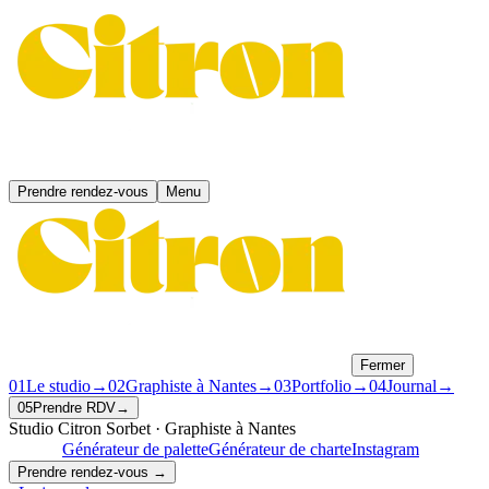
Prendre rendez-vous
Menu
Fermer
01
Le studio
→
02
Graphiste à Nantes
→
03
Portfolio
→
04
Journal
→
05
Prendre RDV
→
Studio Citron Sorbet · Graphiste à Nantes
gratuits !
Générateur de palette
Générateur de charte
Instagram
Prendre rendez-vous →